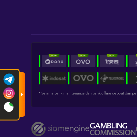
* Selama bank maintenance dan bank offline deposit dan pen