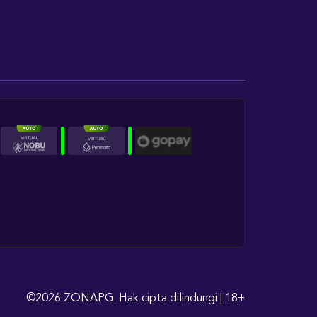
©2026 ZONAPG. Hak cipta dilindungi | 18+