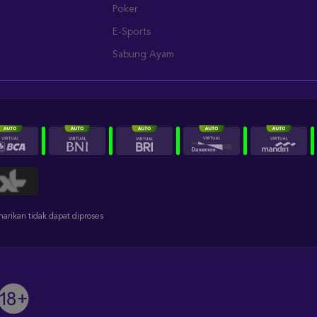
Poker
E-Sports
Sabung Ayam
arikan tidak dapat diproses