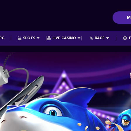
M
PG
SLOTS
LIVE CASINO
RACE