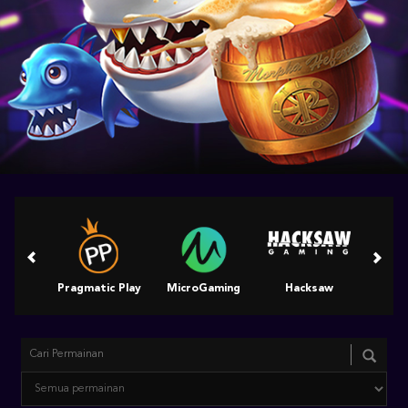
Pragmatic Play
MicroGaming
Hacksaw
King