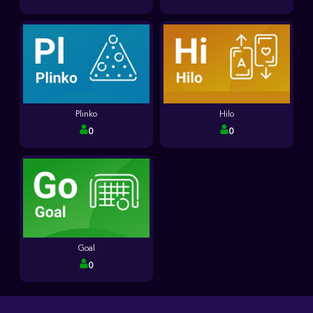
Plinko
Hilo
0
0
Goal
0