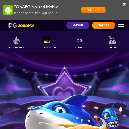
×
ZONAPG Aplikasi Mobile
UNDUH
Jangan tampilkan lagi hari ini
MASUK
DAFTAR
HOT GAMES
CLAIM NOW
ZONAPG
SLOTS