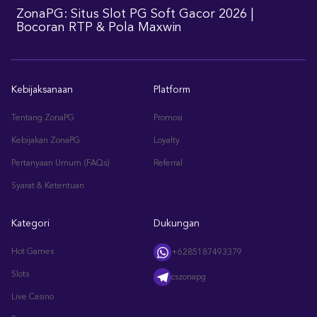
ZonaPG: Situs Slot PG Soft Gacor 2026 |
Bocoran RTP & Pola Maxwin
Kebijaksanaan
Platform
Tentang ZonaPG
Promosi
Kebijakan ZonaPG
Loyalty
Pertanyaan Umum (FAQs)
Referral
Syarat & Ketentuan
Kategori
Dukungan
Hot Games
+6285187493379
Slots
cszonapg
Live Casino